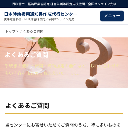
行政書士・経済産業省認定 経営革新等認定支援機関／全国オンライン完結
日本時効援用通知書作成代行センター
メニュー
携帯電話料金・NHK受信料 専門／全国オンライン対応
トップ
> よくあるご質問
よくあるご質問
手続きの流れ・費用・時効援用の要件など、お問い合わせの
多い内容をまとめてお答えいたします。
よくあるご質問
当センターにお寄せいただくご質問のうち、特に多いものを